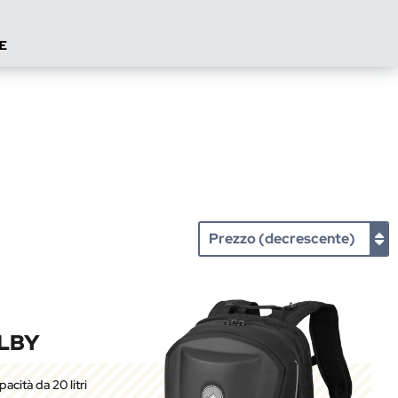
E
LBY
acità da 20 litri