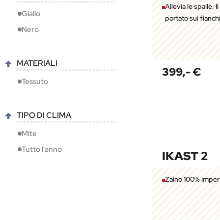
Allevia le spalle. I
Giallo
portato sui fianchi
Nero
MATERIALI
399,- €
Tessuto
TIPO DI CLIMA
Mite
Tutto l'anno
IKAST 2
Zaino 100% imper