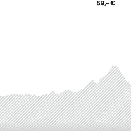
59,- €