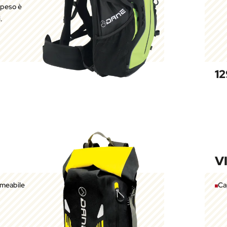
l peso è
.
12
V
meabile
Cap