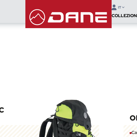
IT
COLLEZION
C
O
Cap