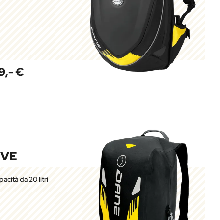
9,- €
IVE
acità da 20 litri