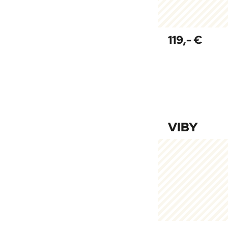
119,- €
VIBY