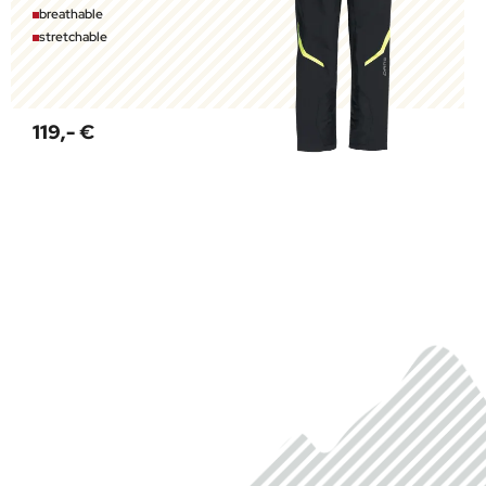
breathable
stretchable
119,- €