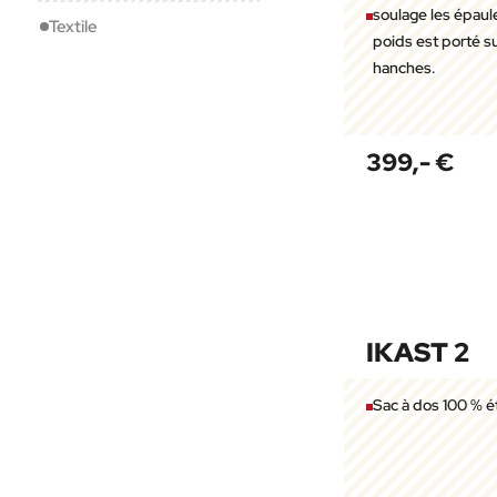
soulage les épaule
Textile
poids est porté su
hanches.
399,- €
IKAST 2
Sac à dos 100 % 