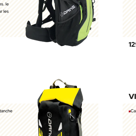
s. le
r les
12
V
étanche
Ca