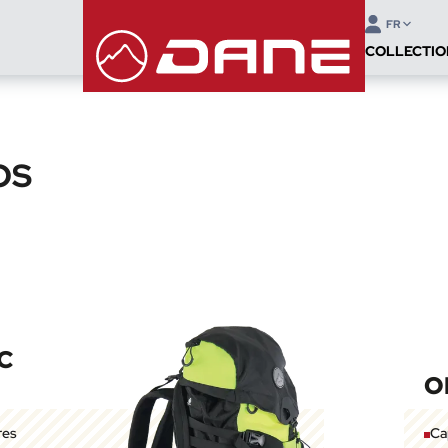
FR
COLLECTIO
OS
C
O
res
Ca